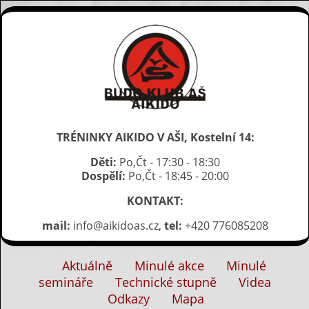
TRÉNINKY AIKIDO V AŠI, Kostelní 14:
Děti:
Po,Čt - 17:30 - 18:30
Dospělí:
Po,Čt - 18:45 - 20:00
KONTAKT:
mail:
info@aikidoas.cz,
tel:
+420 776085208
Aktuálně
Minulé akce
Minulé
semináře
Technické stupně
Videa
Odkazy
Mapa