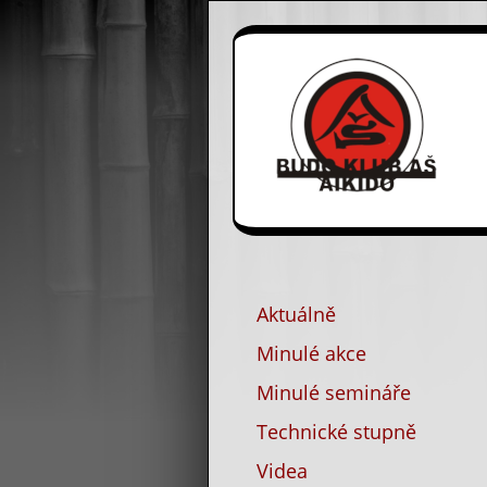
Aktuálně
Minulé akce
Minulé semináře
Technické stupně
Videa