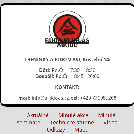
TRÉNINKY AIKIDO V AŠI, Kostelní 14:
Děti:
Po,Čt - 17:30 - 18:30
Dospělí:
Po,Čt - 18:45 - 20:00
KONTAKT:
mail:
info@aikidoas.cz,
tel:
+420 776085208
Aktuálně
Minulé akce
Minulé
semináře
Technické stupně
Videa
Odkazy
Mapa